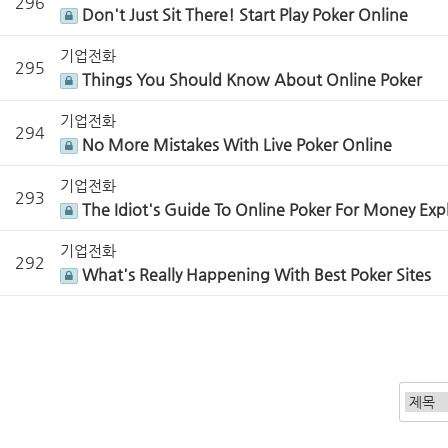
296
Don't Just Sit There! Start Play Poker Online
기업전화
295
Things You Should Know About Online Poker
기업전화
294
No More Mistakes With Live Poker Online
기업전화
293
The Idiot's Guide To Online Poker For Money Exp
기업전화
292
What's Really Happening With Best Poker Sites