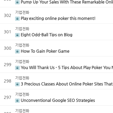
Pump Up Your Sales With These Remarkable Onli
기업전화
302
Play exciting online poker this moment!
기업전화
301
Eight Odd-Ball Tips on Blog
기업전화
300
How To Gain Poker Game
기업전화
299
You Will Thank Us - 5 Tips About Play Poker Yo
기업전화
298
3 Precious Classes About Online Poker Sites Tha
기업전화
297
Unconventional Google SEO Strategies
기업전화