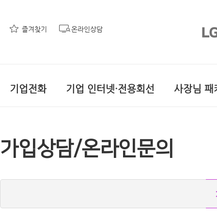
즐겨찾기
온라인상담
기업전화
기업 인터넷·전용회선
사장님 패
가입상담/온라인문의