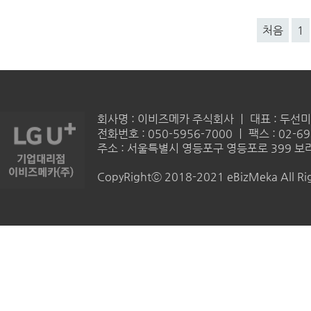
처음
1
회사명 : 이비즈메카 주식회사 ㅣ 대표 : 두선미 
전화번호 : 050-5956-7000 ㅣ 팩스 : 02-69
주소 : 서울특별시 영등포구 영등포로 399 보라
CopyRightⓒ 2018-2021 eBizMeka All Rig