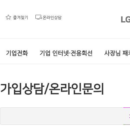
즐겨찾기
온라인상담
기업전화
기업 인터넷·전용회선
사장님 패
가입상담/온라인문의