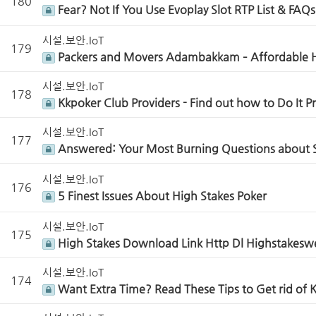
180
Fear? Not If You Use Evoplay Slot RTP List & FAQ
시설.보안.IoT
179
Packers and Movers Adambakkam – Affordable H
시설.보안.IoT
178
Kkpoker Club Providers - Find out how to Do It P
시설.보안.IoT
177
Answered: Your Most Burning Questions about S
시설.보안.IoT
176
5 Finest Issues About High Stakes Poker
시설.보안.IoT
175
High Stakes Download Link Http Dl Highstakes
시설.보안.IoT
174
Want Extra Time? Read These Tips to Get rid of