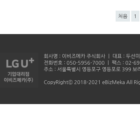
처음
1
회사명 : 이비즈메카 주식회사 ㅣ 대표 : 두선미 
전화번호 : 050-5956-7000 ㅣ 팩스 : 02-69
주소 : 서울특별시 영등포구 영등포로 399 보라
CopyRightⓒ 2018-2021 eBizMeka All Rig