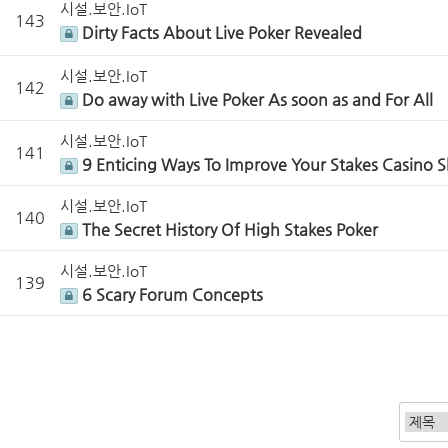
시설.보안.IoT
143
Dirty Facts About Live Poker Revealed
시설.보안.IoT
142
Do away with Live Poker As soon as and For All
시설.보안.IoT
141
9 Enticing Ways To Improve Your Stakes Casino Sk
시설.보안.IoT
140
The Secret History Of High Stakes Poker
시설.보안.IoT
139
6 Scary Forum Concepts