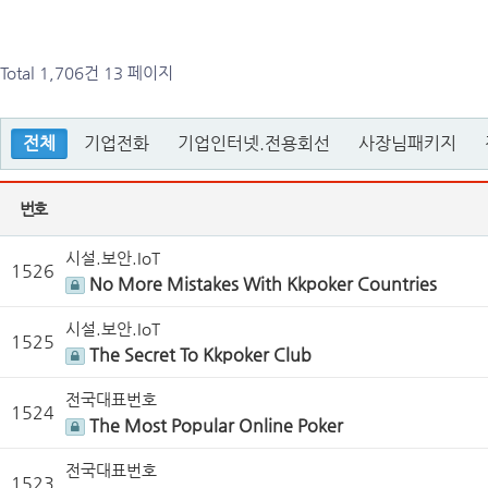
Total 1,706건
13 페이지
전체
기업전화
기업인터넷.전용회선
사장님패키지
번호
시설.보안.IoT
1526
No More Mistakes With Kkpoker Countries
시설.보안.IoT
1525
The Secret To Kkpoker Club
전국대표번호
1524
The Most Popular Online Poker
전국대표번호
1523