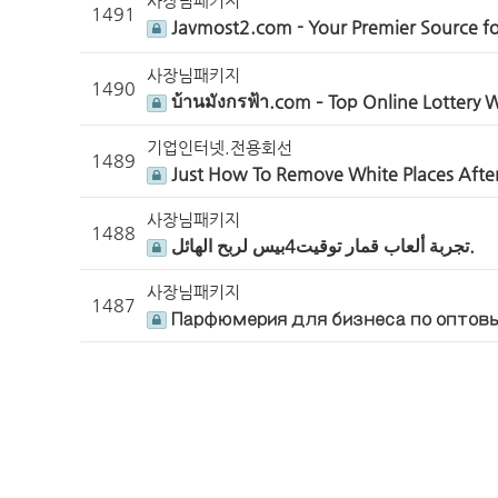
사장님패키지
1491
Javmost2.com - Your Premier Source f
사장님패키지
1490
บ้านมังกรฟ้า.com – Top Online Lottery 
기업인터넷.전용회선
1489
Just How To Remove White Places Afte
사장님패키지
1488
تجربة ألعاب قمار توقيت4بيس لربح الهائل.
사장님패키지
1487
Парфюмерия для бизнеса по оптов