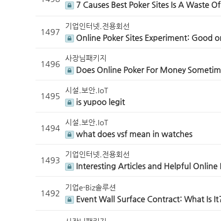
7 Causes Best Poker Sites Is A Waste O
기업인터넷.전용회선
1497
Online Poker Sites Experiment: Good 
사장님패키지
1496
Does Online Poker For Money Sometim
시설.보안.IoT
1495
is yupoo legit
시설.보안.IoT
1494
what does vsf mean in watches
기업인터넷.전용회선
1493
Interesting Articles and Helpful Onlin
기업e-Biz솔루션
1492
Event Wall Surface Contract: What Is I