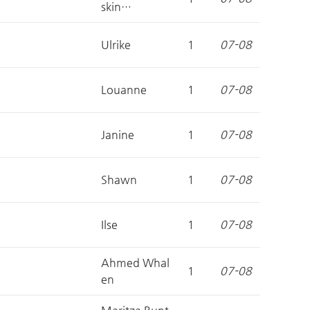
skin…
Ulrike
1
07-08
Louanne
1
07-08
Janine
1
07-08
Shawn
1
07-08
Ilse
1
07-08
Ahmed Whal
1
07-08
en