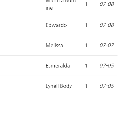
Maritza Bunt
1
07-08
ine
Edwardo
1
07-08
Melissa
1
07-07
Esmeralda
1
07-05
Lynell Body
1
07-05