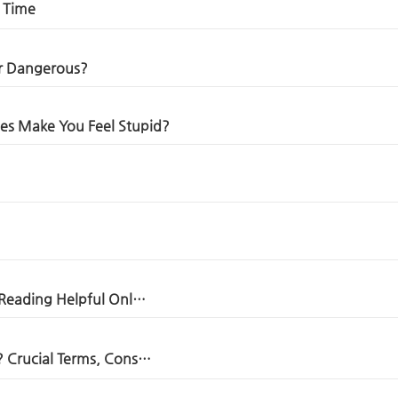
f Time
or Dangerous?
es Make You Feel Stupid?
e Reading Helpful Onl…
t? Crucial Terms, Cons…