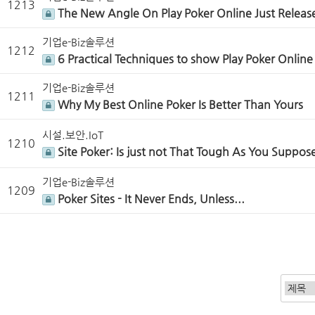
1213
The New Angle On Play Poker Online Just Releas
기업e-Biz솔루션
1212
6 Practical Techniques to show Play Poker Online
기업e-Biz솔루션
1211
Why My Best Online Poker Is Better Than Yours
시설.보안.IoT
1210
Site Poker: Is just not That Tough As You Suppos
기업e-Biz솔루션
1209
Poker Sites - It Never Ends, Unless...