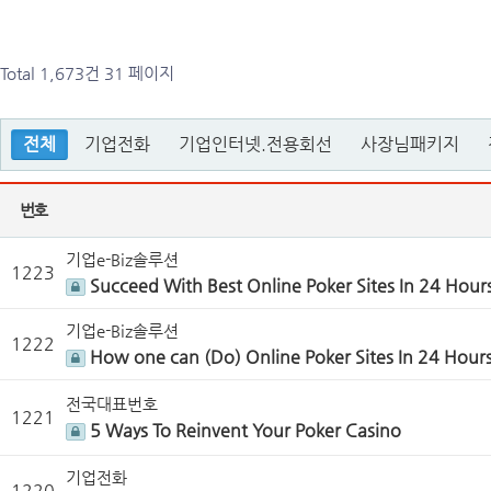
Total 1,673건
31 페이지
전체
기업전화
기업인터넷.전용회선
사장님패키지
번호
기업e-Biz솔루션
1223
Succeed With Best Online Poker Sites In 24 Hour
기업e-Biz솔루션
1222
How one can (Do) Online Poker Sites In 24 Hour
전국대표번호
1221
5 Ways To Reinvent Your Poker Casino
기업전화
1220