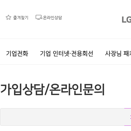
즐겨찾기
온라인상담
기업전화
기업 인터넷·전용회선
사장님 패
가입상담/온라인문의