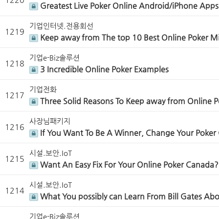
Greatest Live Poker Online Android/iPhone Apps
기업인터넷.전용회선
1219
Keep away from The top 10 Best Online Poker Mi
기업e-Biz솔루션
1218
3 Incredible Online Poker Examples
기업전화
1217
Three Solid Reasons To Keep away from Online Po
사장님패키지
1216
If You Want To Be A Winner, Change Your Poker
시설.보안.IoT
1215
Want An Easy Fix For Your Online Poker Canada?
시설.보안.IoT
1214
What You possibly can Learn From Bill Gates Ab
기업e-Biz솔루션