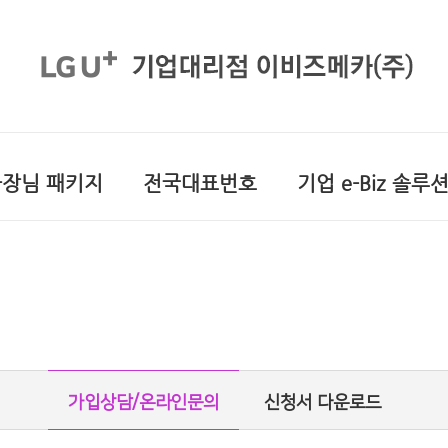
사장님 패키지
전국대표번호
기업 e-Biz 솔루
가입상담/온라인문의
신청서 다운로드