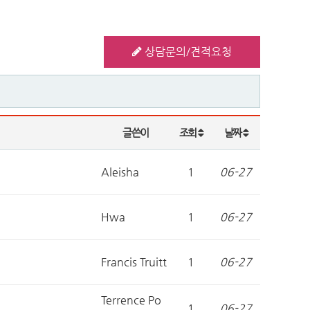
상담문의/견적요청
글쓴이
조회
날짜
Aleisha
1
06-27
Hwa
1
06-27
Francis Truitt
1
06-27
Terrence Po
1
06-27