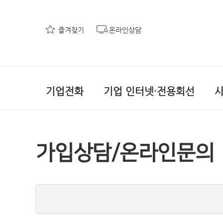
즐겨찾기
온라인상담
기업전화
기업 인터넷·전용회선
가입상담/온라인문의