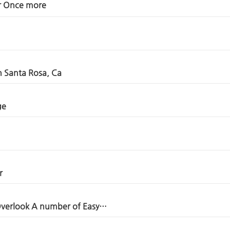
r Once more
n Santa Rosa, Ca
ge
r
Overlook A number of Easy…