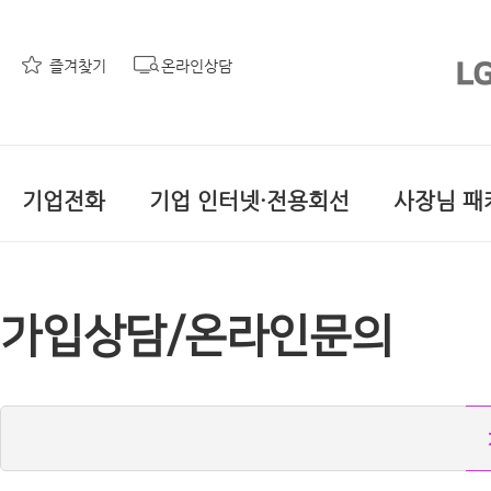
즐겨찾기
온라인상담
기업전화
기업 인터넷·전용회선
사장님 패
가입상담/온라인문의