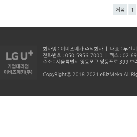
처음
1
회사명 : 이비즈메카 주식회사 ㅣ 대표 : 두선미 
전화번호 : 050-5956-7000 ㅣ 팩스 : 02-69
주소 : 서울특별시 영등포구 영등포로 399 보라
CopyRightⓒ 2018-2021 eBizMeka All Rig