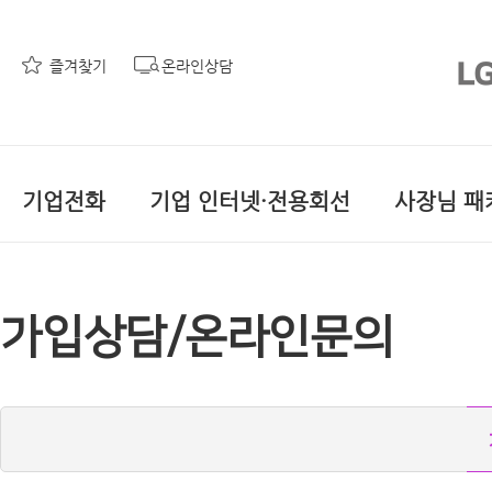
즐겨찾기
온라인상담
기업전화
기업 인터넷·전용회선
사장님 패
가입상담/온라인문의