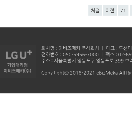
처음
이전
71
회사명 : 이비즈메카 주식회사 ㅣ 대표 : 두선미 
전화번호 : 050-5956-7000 ㅣ 팩스 : 02-69
주소 : 서울특별시 영등포구 영등포로 399 보라
CopyRightⓒ 2018-2021 eBizMeka All Rig