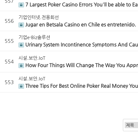
557
7 Largest Poker Casino Errors You'll be able to Ea
기업인터넷.전용회선
556
Jugar en Betsala Casino en Chile es entretenido.
기업e-Biz솔루션
555
Urinary System Incontinence Symptoms And Cau
시설.보안.IoT
554
How Four Things Will Change The Way You App
시설.보안.IoT
553
Three Tips For Best Online Poker Real Money Y