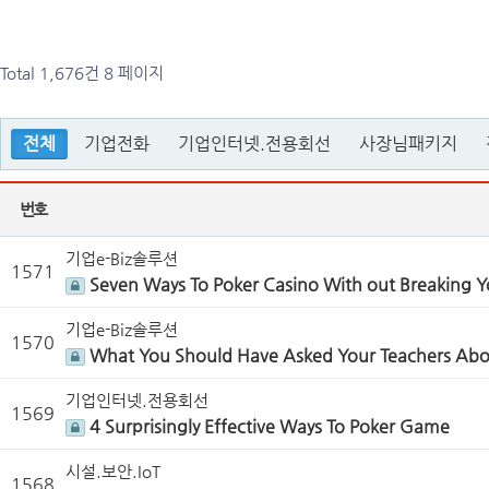
Total 1,676건
8 페이지
전체
기업전화
기업인터넷.전용회선
사장님패키지
번호
기업e-Biz솔루션
1571
Seven Ways To Poker Casino With out Breaking Y
기업e-Biz솔루션
1570
What You Should Have Asked Your Teachers Abo
기업인터넷.전용회선
1569
4 Surprisingly Effective Ways To Poker Game
시설.보안.IoT
1568