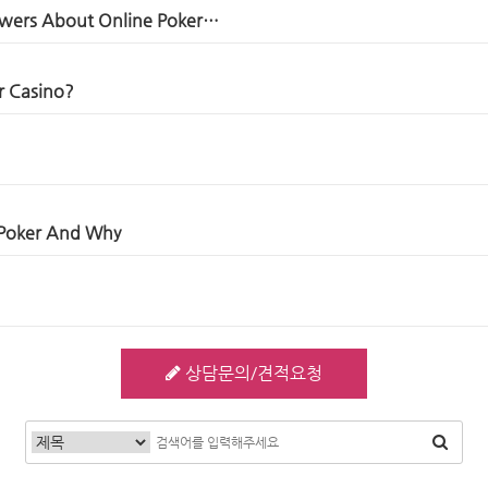
ewers About Online Poker…
r Casino?
 Poker And Why
상담문의/견적요청