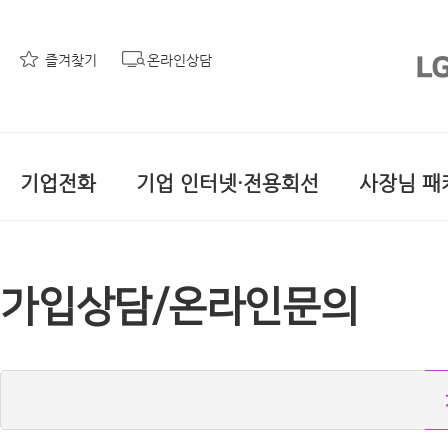
즐겨찾기
온라인상담
기업전화
기업 인터넷·전용회선
사장님 패
가입상담/온라인문의