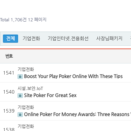
Total 1,706건
12 페이지
전체
기업전화
기업인터넷.전용회선
사장님패키지
번호
기업전화
1541
Boost Your Play Poker Online With These Tips
시설.보안.IoT
1540
Site Poker For Great Sex
기업전화
1539
Online Poker For Money Awards: Three Reasons
기업전화
1538