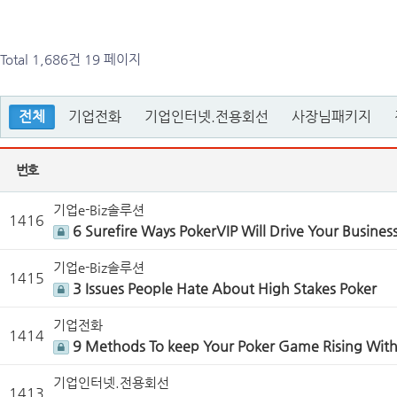
Total 1,686건
19 페이지
전체
기업전화
기업인터넷.전용회선
사장님패키지
번호
기업e-Biz솔루션
1416
6 Surefire Ways PokerVIP Will Drive Your Busines
기업e-Biz솔루션
1415
3 Issues People Hate About High Stakes Poker
기업전화
1414
9 Methods To keep Your Poker Game Rising Wit
기업인터넷.전용회선
1413