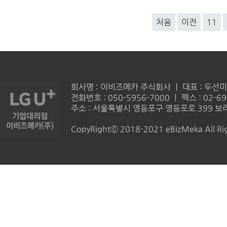
처음
이전
11
회사명 : 이비즈메카 주식회사 ㅣ 대표 : 두선미 
전화번호 : 050-5956-7000 ㅣ 팩스 : 02-69
주소 : 서울특별시 영등포구 영등포로 399 보라
CopyRightⓒ 2018-2021 eBizMeka All Rig