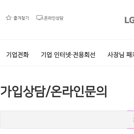
즐겨찾기
온라인상담
기업전화
기업 인터넷·전용회선
사장님 패
가입상담/온라인문의