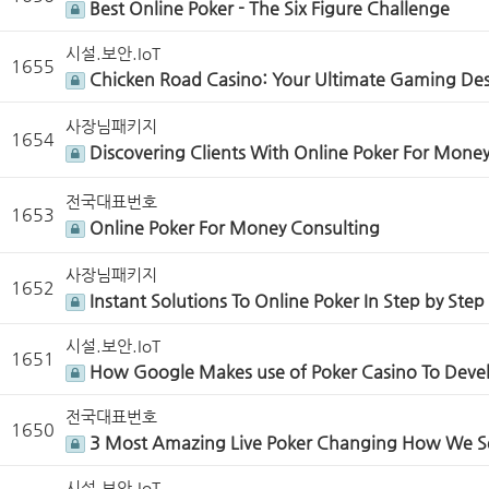
Best Online Poker - The Six Figure Challenge
시설.보안.IoT
1655
Chicken Road Casino: Your Ultimate Gaming Des
사장님패키지
1654
Discovering Clients With Online Poker For Money
전국대표번호
1653
Online Poker For Money Consulting
사장님패키지
1652
Instant Solutions To Online Poker In Step by Step 
시설.보안.IoT
1651
How Google Makes use of Poker Casino To Devel
전국대표번호
1650
3 Most Amazing Live Poker Changing How We S
시설.보안.IoT