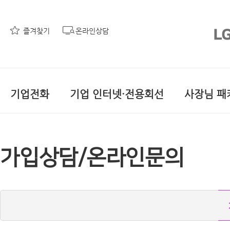
즐겨찾기
온라인상담
기업전화
기업 인터넷·전용회선
사장님 패
가입상담/온라인문의