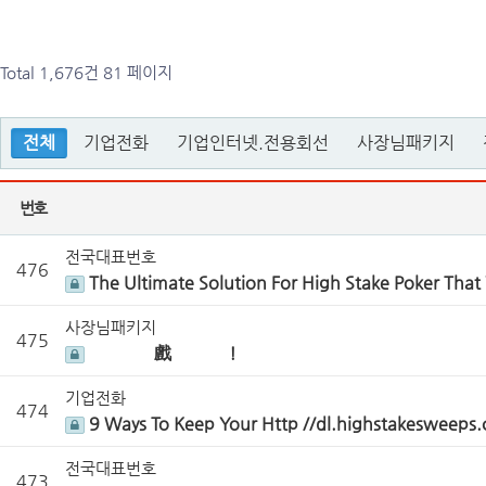
Total 1,676건
81 페이지
전체
기업전화
기업인터넷.전용회선
사장님패키지
번호
전국대표번호
476
The Ultimate Solution For High Stake Poker Tha
사장님패키지
475
快速的遊戲 節奏感！
기업전화
474
9 Ways To Keep Your Http //dl.highstakesweep
전국대표번호
473