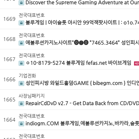
Discover the Supreme Gaming Adventure at Our
전국대표번호
1669
블루게임 | 아이슬롯 아시안 99억잭팟사이트 | : o1o.746
전국대표번호
1668
에볼루션카­지노사이트”⓿❶⓿ ”7465.3464” 성
전국대표번호
1667
ㅇ10-8179-5274 블루게임 fefas.net 바이브게임
기업전화
1666
성인피시방 와일드홀덤GAME { bibegm.com } 인디
사장님패키지
1665
RepairCdDvD v2.7 - Get Data Back from CD/DV
전국대표번호
1664
indiogm.COM 블루게임,에볼루션카지노,바카라,
전국대표번호