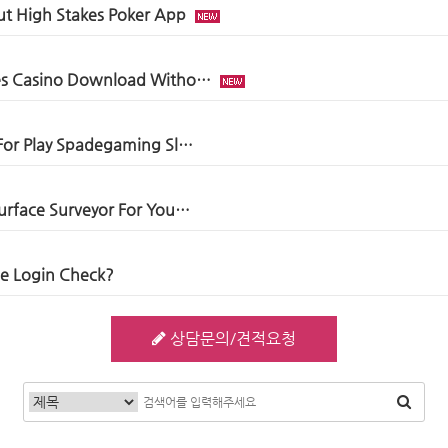
t High Stakes Poker App
kes Casino Download Witho…
For Play Spadegaming Sl…
urface Surveyor For You…
ne Login Check?
상담문의/견적요청