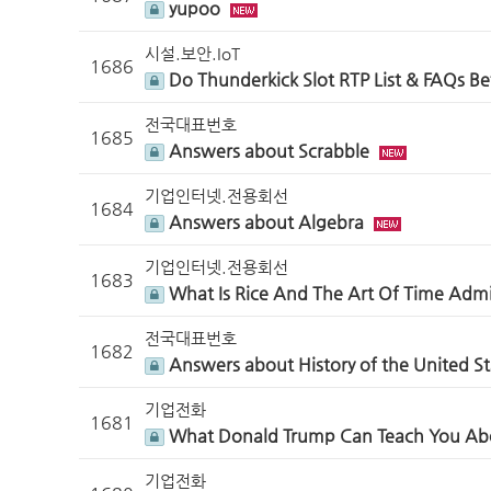
yupoo
시설.보안.IoT
1686
Do Thunderkick Slot RTP List & FAQs B
전국대표번호
1685
Answers about Scrabble
기업인터넷.전용회선
1684
Answers about Algebra
기업인터넷.전용회선
1683
What Is Rice And The Art Of Time Admi
전국대표번호
1682
Answers about History of the United S
기업전화
1681
What Donald Trump Can Teach You A
기업전화