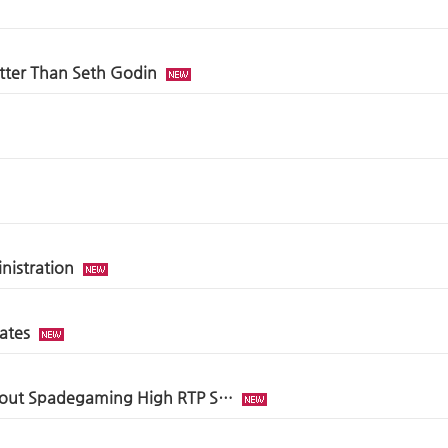
etter Than Seth Godin
nistration
tates
bout Spadegaming High RTP S…