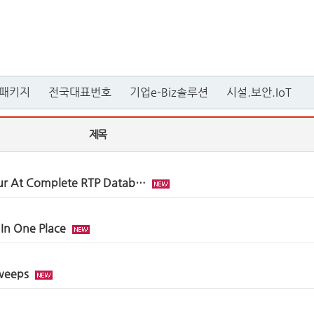
패키지
전국대표번호
기업e-Biz솔루션
시설.보안.IoT
제목
eur At Complete RTP Datab…
 In One Place
Sweeps